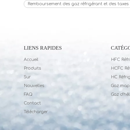
Remboursement des gaz réfrigérant et des taxes
LIENS RAPIDES
CATÉGO
Accueil
HFC Réfr
Produits
HCFC Réf
Sur
HC Réfri
Nouvelles
Gaz map
FAQ
Gaz d'hé
Contact
Télécharger