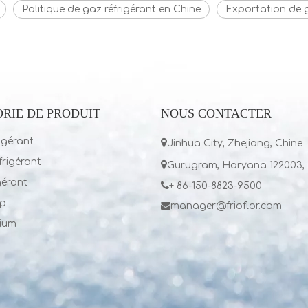
Politique de gaz réfrigérant en Chine
Exportation de g
RIE DE PRODUIT
NOUS CONTACTER
igérant

Jinhua City, Zhejiang, Chine
rigérant

Gurugram, Haryana 122003, 
gérant

+ 86-150-8823-9500
p

manager@frioflor.com
lium