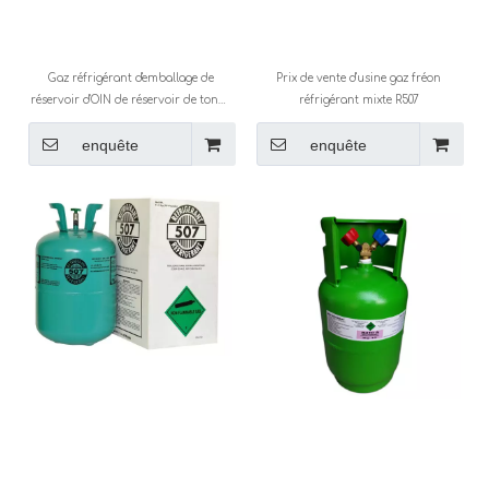
Gaz réfrigérant d'emballage de
Prix ​​de vente d'usine gaz fréon
réservoir d'OIN de réservoir de tonne
réfrigérant mixte R507
( R22 R134A R410A R404A R507c )
enquête
enquête