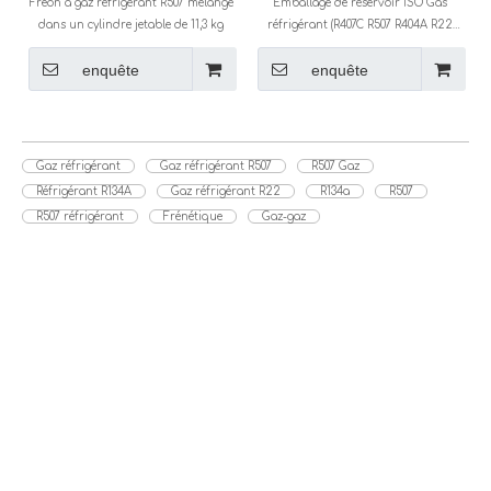
Freon à gaz réfrigérant R507 mélangé
Emballage de réservoir ISO Gas
dans un cylindre jetable de 11,3 kg
réfrigérant (R407C R507 R404A R22
R134A R410A)
enquête
enquête
Gaz réfrigérant
Gaz réfrigérant R507
R507 Gaz
Réfrigérant R134A
Gaz réfrigérant R22
R134a
R507
R507 réfrigérant
Frénétique
Gaz-gaz