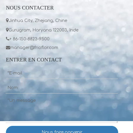
NOUS CONTACTER

Jinhua City, Zhejiang, Chine

Gurugram, Haryana 122003, Inde

+ 86-150-8823-9500

manager@frioflor.com
ENTRER EN CONTACT
Nous faire parvenir