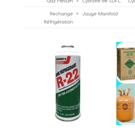
Gaz Hélium
>
Cylindre de 13,4 L
Cyl
Rechange
>
Jauge Manifold
Réfrigération