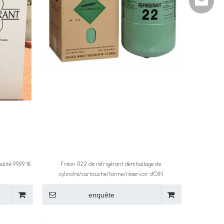
manage
alité 99,99 %
Fréon R22 de réfrigérant d'emballage de
cylindre/cartouche/tonne/réservoir d'OIN
enquête