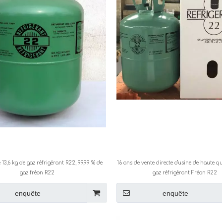
 13,6 kg de gaz réfrigérant R22, 99,99 % de
16 ans de vente directe d'usine de haute qu
gaz fréon R22
gaz réfrigérant Fréon R22
enquête
enquête