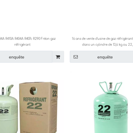
34A R410A R404A R407c R290 Fréon gaz
16 ans de vente d'usine de gaz réfrigéra
réfrigérant
dans un cylindre de 13,6 kg ou 22
enquête
enquête