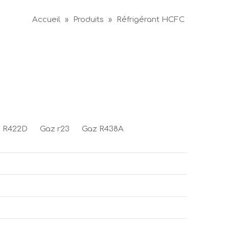
Accueil
»
Produits
»
Réfrigérant HCFC
 R422D
Gaz r23
Gaz R438A