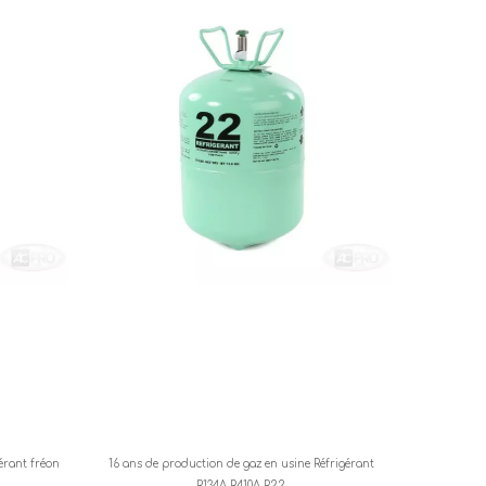
gérant fréon
16 ans de production de gaz en usine Réfrigérant
R134A R410A R22