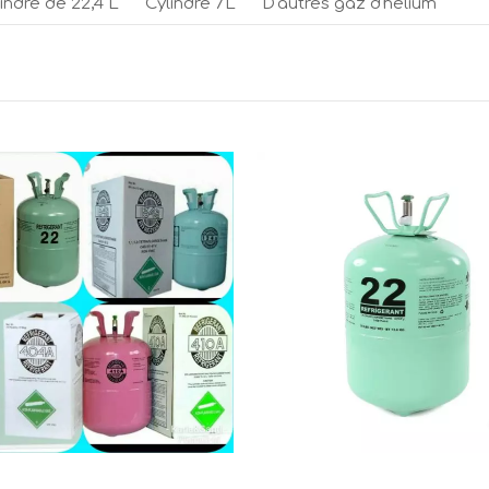
indre de 22,4 L
Cylindre 7L
D'autres gaz d'hélium