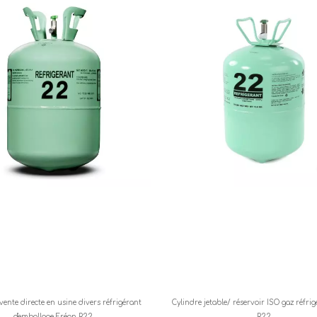
vente directe en usine divers réfrigérant
Cylindre jetable/ réservoir ISO gaz réfri
d'emballage Fréon R22
R22