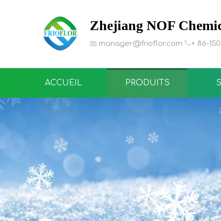
Zhejiang NOF Chemica

manager@frioflor.com
+ 86-15

ACCUEIL
PRODUITS