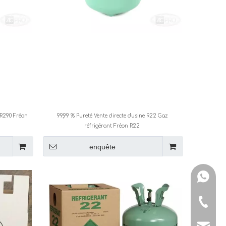
 R290 Fréon
99,99 % Pureté Vente directe d'usine R22 Gaz
réfrigérant Fréon R22
enquête
+ 86-15
+ 86-15