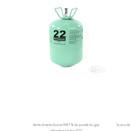
Vente directe d'usine 99,97 % de pureté du gaz
16 ans de 
réfrigérant fréon R22