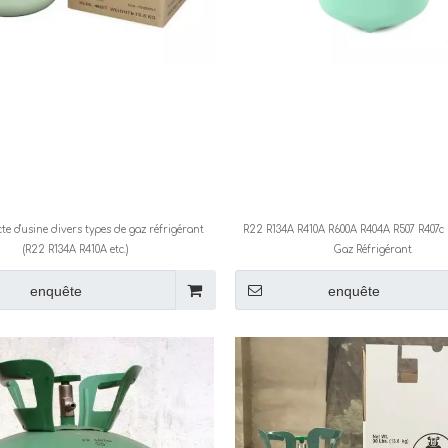
cte d'usine divers types de gaz réfrigérant
R22 R134A R410A R600A R404A R507 R407c
(R22 R134A R410A etc.)
Gaz Réfrigérant
enquête
enquête