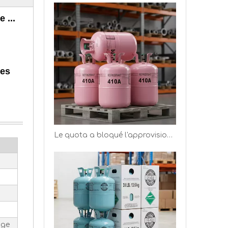
e ...
Europe F-Gas Bouteille de gaz réfrigérant rechargeable certifiée CE (R134A, R410A, R404A, R507)
les
Le quota a bloqué l'approvisionnement, les producteurs de réfrigérants ont de meilleurs bénéfices
age