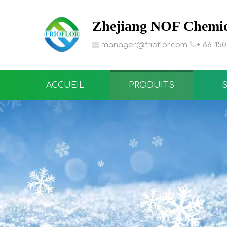
Zhejiang NOF Chemica

manager@frioflor.com
+ 86-15

ACCUEIL
PRODUITS