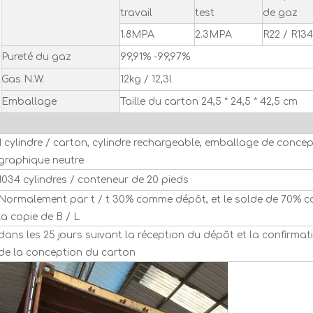
travail
test
de gaz
1.8MPA
2.3MPA
R22 / R13
Pureté du gaz
99,91% -99,97%
Gas N.W.
12kg / 12,3l
Emballage
Taille du carton 24,5 * 24,5 * 42,5 cm
1 cylindre / carton, cylindre rechargeable, emballage de conce
graphique neutre
1034 cylindres / conteneur de 20 pieds
Normalement par t / t 30% comme dépôt, et le solde de 70% c
la copie de B / L
dans les 25 jours suivant la réception du dépôt et la confirmat
de la conception du carton