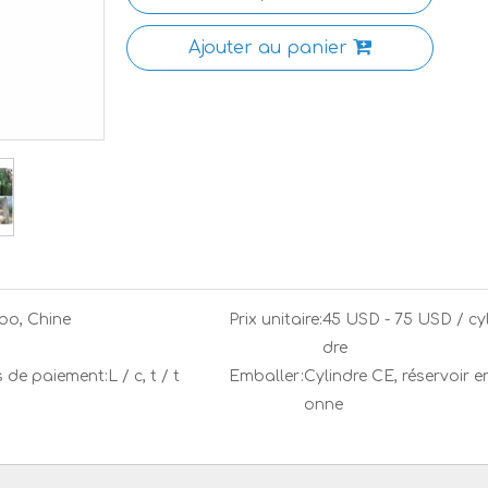
Ajouter au panier
bo, Chine
Prix ​​unitaire:
45 USD - 75 USD / cyl
dre
 de paiement:
L / c, t / t
Emballer:
Cylindre CE, réservoir e
onne