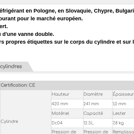
éfrigérant en Pologne, en Slovaquie, Chypre, Bulgari
courant pour le marché européen.
ert.
u d'une vanne double.
s propres étiquettes sur le corps du cylindre et sur 
cylindres
Certification: CE
Hauteur
Diamètre
Épaisseur
420 mm
241 mm
1,0 mm
Matériel
Capacité
Lester
Cylindre
Dc04
12.3L
7,8 kg
Pression de
Pression de
Rempliss