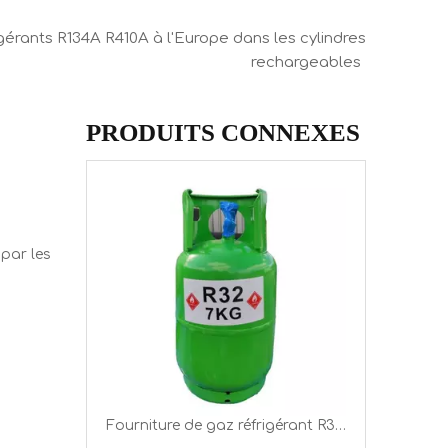
rigérants R134A R410A à l'Europe dans les cylindres
rechargeables
PRODUITS CONNEXES
Fourniture de gaz réfrigérant R32 pour cylindre rechargeable de 9 kg pour l'Europe
 par les
Cylindre rechargeable 10KG Prix du gaz réfrigérant R410a pour l'Europe