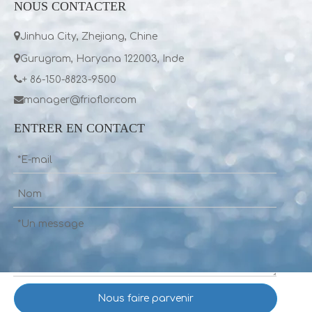
NOUS CONTACTER

Jinhua City, Zhejiang, Chine

Gurugram, Haryana 122003, Inde

+ 86-150-8823-9500

manager@frioflor.com
ENTRER EN CONTACT
Nous faire parvenir