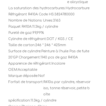
e alicyclique
La saturation des hydrocarbures:
Hydrocarbure
Réfrigérant R410A Code HS:
3824780000
Nombre de Nations Unies:
3163
Paquet R410A:
11.3kg / cylindre
Pureté de gaz:
99,99%
Cylindre de réfrigérant:
DOT / KGS / CE
Taille de carton:
246 * 246 * 425mm
Surface de cylindre:
Peinture à l'huile Pas de fuite
20'GP Chargement:
1140 pcs de gaz R410A
Apparence de réfrigérant:
Incolore
OEM:
Acceptable
Marque déposée:
Nof
Forfait de transport:
R410a par cylindre, réservoir
iso, tonne réservoir, petite b
oîte
spécification:
11.3kg / cylindre