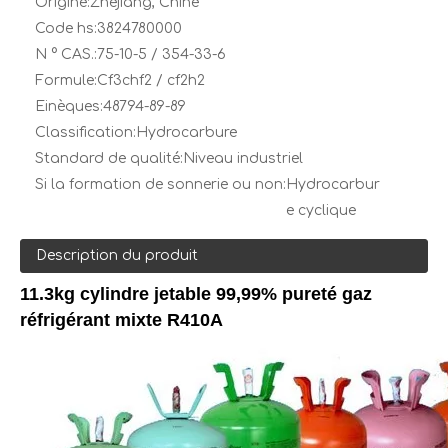
Origine:
Zhejiang, Chine
Code hs:
3824780000
N ° CAS.:
75-10-5 / 354-33-6
Formule:
Cf3chf2 / cf2h2
Einèques:
48794-89-89
Classification:
Hydrocarbure
Standard de qualité:
Niveau industriel
Si la formation de sonnerie ou non:
Hydrocarbur
e cyclique
Description du produit
11.3kg cylindre jetable 99,99% pureté gaz
réfrigérant mixte R410A