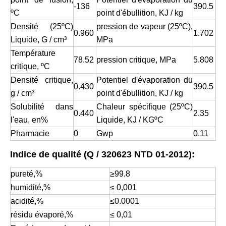
-136
390.5
ºC
point d'ébullition, KJ / kg
Densité (25ºC)
pression de vapeur (25ºC),
0.960
1.702
Liquide, G / cm³
MPa
Température
78.52
pression critique, MPa
5.808
critique, ºC
Densité critique,
Potentiel d'évaporation du
0.430
390.5
g / cm³
point d'ébullition, KJ / kg
Solubilité dans
Chaleur spécifique (25ºC)
0.440
2.35
l'eau, en%
Liquide, KJ / KGºC
Pharmacie
0
Gwp
0.11
Indice de qualité (Q / 320623 NTD 01-2012):
pureté,%
≥99.8
humidité,%
≤ 0,001
acidité,%
≤0.0001
résidu évaporé,%
≤ 0,01