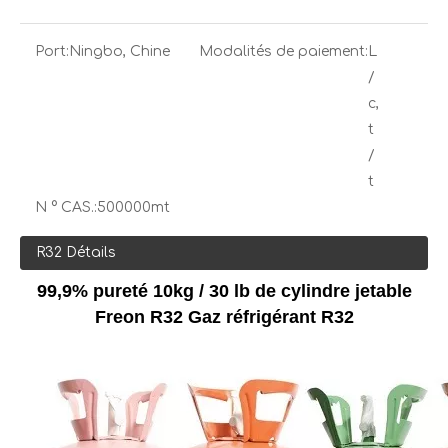
Port:
Ningbo, Chine
Modalités de paiement:
L
/
c,
t
/
t
N ° CAS.:
500000mt
R32 Détails
99,9% pureté 10kg / 30 lb de cylindre jetable
Freon R32 Gaz réfrigérant R32