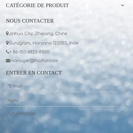
CATÉGORIE DE PRODUIT
NOUS CONTACTER

Jinhua City, Zhejiang, Chine

Gurugram, Haryana 122003, Inde

+ 86-150-8823-9500

manager@frioflor.com
ENTRER EN CONTACT