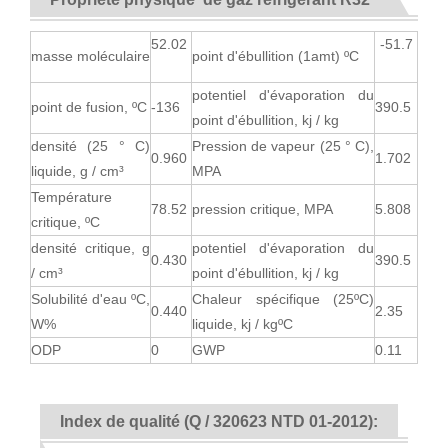
52.02
-51.7
masse moléculaire
point d'ébullition (1amt) ºC
potentiel d'évaporation du
point de fusion, ºC
-136
390.5
point d'ébullition, kj / kg
densité (25 ° C)
Pression de vapeur (25 ° C),
0.960
1.702
liquide, g / cm³
MPA
Température
78.52
pression critique, MPA
5.808
critique, ºC
densité critique, g
potentiel d'évaporation du
0.430
390.5
/ cm³
point d'ébullition, kj / kg
Solubilité d'eau ºC,
Chaleur spécifique (25ºC)
0.440
2.35
W%
liquide, kj / kgºC
ODP
0
GWP
0.11
Index de qualité (Q / 320623 NTD 01-2012):