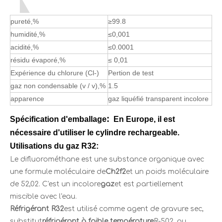
pureté,%
≥99.8
humidité,%
≤0,001
acidité,%
≤0.0001
résidu évaporé,%
≤ 0,01
Expérience du chlorure (Cl-)
Pertion de test
gaz non condensable (v / v),%
1.5
apparence
gaz liquéfié transparent incolore
:
Spécification d'emballage
En Europe, il est
nécessaire d'utiliser le cylindre rechargeable.
Utilisations du gaz R32:
Le difluorométhane est une substance organique avec
une formule moléculaire de
Ch2f2
et un poids moléculaire
de 52,02. C'est un incolore
gaz
et est partiellement
miscible avec l'eau.
Réfrigérant R32
est utilisé comme agent de gravure sec,
substitut
réfrigérant à faible température
R-502, ou