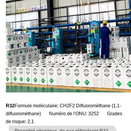
R32
Formule moléculaire: CH2F2 Difluorométhane (1,1-
difluorométhane) Numéro de l'ONU: 3252 Grades
de risque: 2.1
Propriété physique
de gaz réfrigérant R32