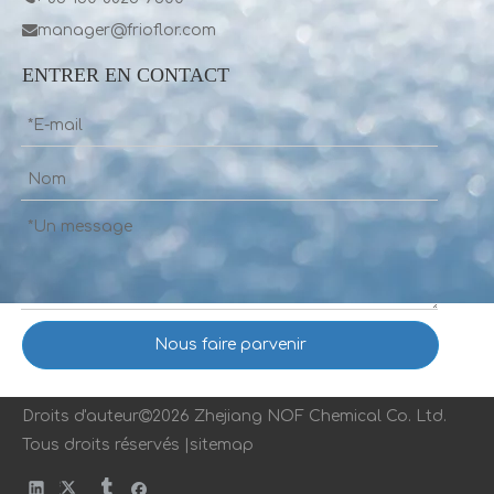

manager@frioflor.com
ENTRER EN CONTACT
Nous faire parvenir
Droits d'auteur

2026 Zhejiang NOF Chemical Co. Ltd.
Tous droits réservés |
s
itemap