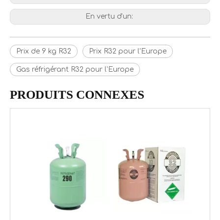
En vertu d'un:
Prix ​​de 9 kg R32
Prix ​​R32 pour l'Europe
Gas réfrigérant R32 pour l'Europe
PRODUITS CONNEXES
Formule chimique et fiche signalétique du réfrigérant R290 pour climatiseur
Introduction du cylindre de 11,3 kg R410A gaz réfrigérant