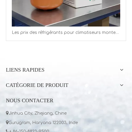
Les prix des réfrigérants pour climatiseurs montent en flèche en 2026 alors que les quotas resserrent l’offre
LIENS RAPIDES
CATÉGORIE DE PRODUIT
NOUS CONTACTER

Jinhua City, Zhejiang, Chine

Gurugram, Haryana 122003, Inde

+ 86-150-8823-9500