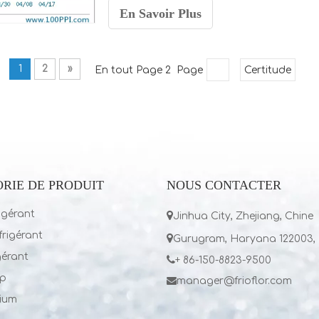
En Savoir Plus
1
2
»
En tout Page 2 Page
Certitude
RIE DE PRODUIT
NOUS CONTACTER
igérant

Jinhua City, Zhejiang, Chine
rigérant

Gurugram, Haryana 122003, 
gérant

+ 86-150-8823-9500
p

manager@frioflor.com
lium