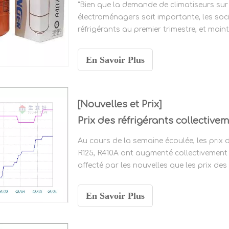
"Bien que la demande de climatiseurs sur
électroménagers soit importante, les soc
réfrigérants au premier trimestre, et maint
dirigeant d'une société cotée au réfrigér
compétition a pris fin,
En Savoir Plus
[Nouvelles et Prix]
Prix ​​des réfrigérants collective
Au cours de la semaine écoulée, les prix 
R125, R410A ont augmenté collectivement et
affecté par les nouvelles que les prix des
stocks de réfrigérant ont fortement joué.
En Savoir Plus