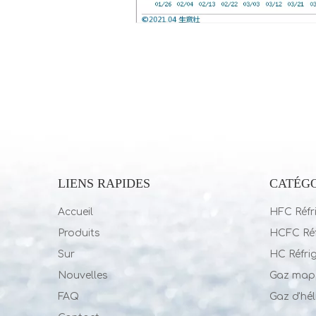
LIENS RAPIDES
CATÉGO
Accueil
HFC Réfr
Produits
HCFC Réf
Sur
HC Réfri
Nouvelles
Gaz map
FAQ
Gaz d'hé