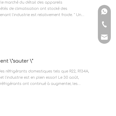
 le marché du détail des appareils
iétés de climatisation ont stocké des
+ 86-15
enant l'industrie est relativement froide. " Un
ant a déclaré que le quota de cette année La
+ 86-15
manage
ment \"sauter \"
des réfrigérants domestiques tels que R22, R134A,
 l'industrie est en plein essor! Le 30 août,
 réfrigérants ont continué à augmenter, les