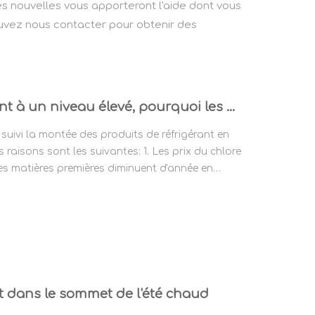
s nouvelles vous apporteront l'aide dont vous
uvez nous contacter pour obtenir des
Les prix du réfrigérant reviennent à un niveau élevé, pourquoi les matières premières sont toujours déprimées?
 suivi la montée des produits de réfrigérant en
 raisons sont les suivantes: 1. Les prix du chlore
res matières premières diminuent d'année en
du carbure de calcium ...
nt dans le sommet de l'été chaud