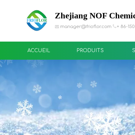
Zhejiang NOF Chemica

manager@frioflor.com
+ 86-15

ACCUEIL
PRODUITS