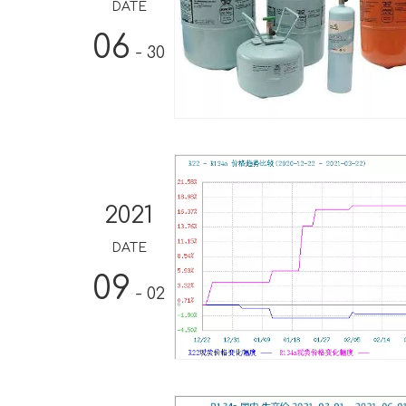
DATE
06
- 30
2021
DATE
09
- 02