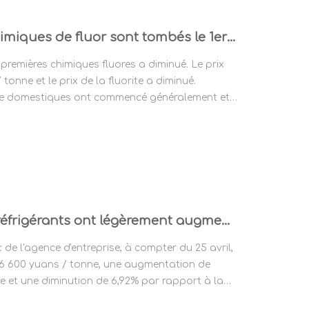
Les prix de certains produits chimiques de fluor sont tombés le 1er juin
s premières chimiques fluores a diminué. Le prix
 tonne et le prix de la fluorite a diminué.
rite domestiques ont commencé généralement et
nes et de la flottation sur place ont été
Soutien aux coûts, les prix des réfrigérants ont légèrement augmenté (date 4.18-4.24)
de l'agence d'entreprise, à compter du 25 avril,
e 16 600 yuans / tonne, une augmentation de
 et une diminution de 6,92% par rapport à la