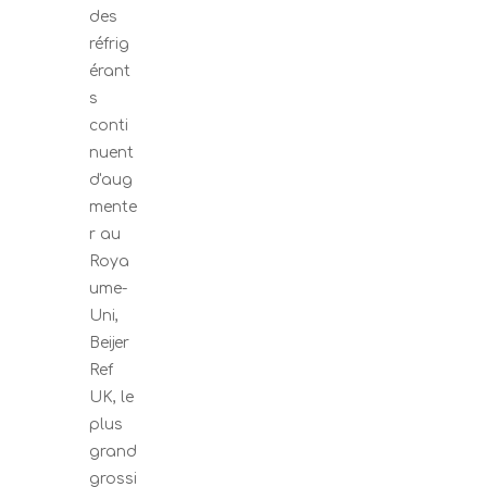
des
réfrig
érant
s
conti
nuent
d'aug
mente
r au
Roya
ume-
Uni,
Beijer
Ref
UK, le
plus
grand
grossi