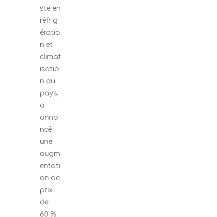
ste en
réfrig
ératio
n et
climat
isatio
n du
pays,
a
anno
ncé
une
augm
entati
on de
prix
de
60 %