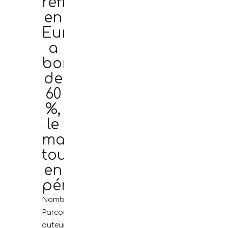
réfrigérants
en
Europe
a
bondi
de
60
%,
le
marché
toujours
en
pénurie
Nombre
Parcourir:
0
auteur:Éditeur