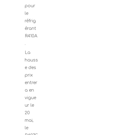
pour
le
réfrig
érant
R410A
.
La
hauss
e des
prix
entrer
a en
vigue
ur le
20
mai,
le