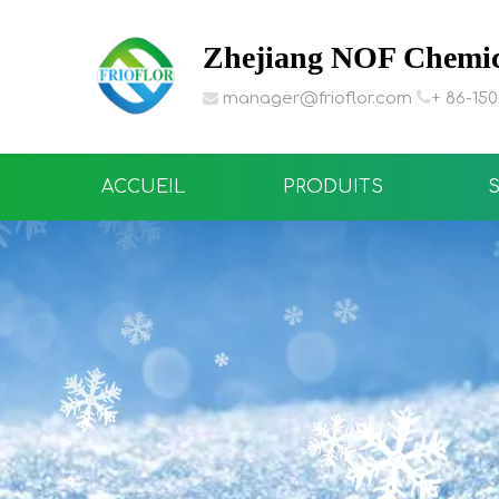
Zhejiang NOF Chemica

manager@frioflor.com
+ 86-15

ACCUEIL
PRODUITS