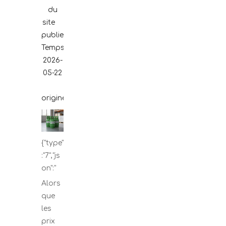
du
site
publier
Temps:
2026-
05-22
origine:
Propulsé
{"type"
:"7","js
on":"
Alors
que
les
prix