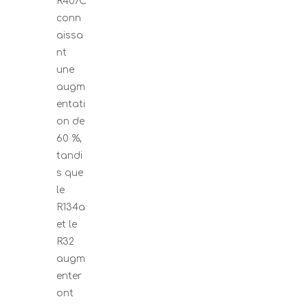
R407C
conn
aissa
nt
une
augm
entati
on de
60 %,
tandi
s que
le
R134a
et le
R32
augm
enter
ont