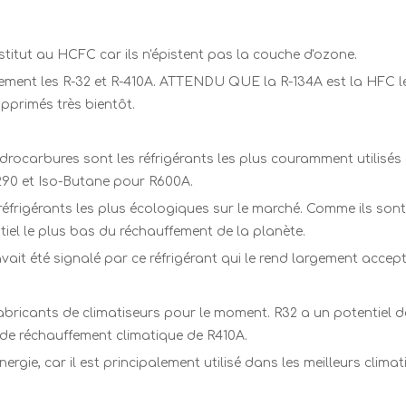
titut au HCFC car ils n'épistent pas la couche d'ozone.
alement les R-32 et R-410A. ATTENDU QUE la R-134A est la HFC l
upprimés très bientôt.
rocarbures sont les réfrigérants les plus couramment utilisés 
90 et Iso-Butane pour R600A.
éfrigérants les plus écologiques sur le marché. Comme ils sont
ntiel le plus bas du réchauffement de la planète.
avait été signalé par ce réfrigérant qui le rend largement accept
 fabricants de climatiseurs pour le moment. R32 a un potentiel 
el de réchauffement climatique de R410A.
nergie, car il est principalement utilisé dans les meilleurs clim