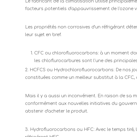
Le fabricant de la climatisation utilise principale
facteurs potentiels d'appauvrissement de l'ozone ve
Les propriétés non corrosives d'un réfrigérant déte
leur sujet en bref.
CFC ou chlorofluorocarbons: à un moment donn
les chloflurocarbures sont l'une des principale
2. HCFCS ou Hydrochlorofluorocarbons: De nos jours
constituées comme un meilleur substitut à la CFC, c
Mais il y a aussi un inconvénient. En raison de sa m
conformément aux nouvelles initiatives du gouvernem
abstenir d'acheter le produit.
3. Hydrofluorocarbons ou HFC: Avec le temps tiré, l