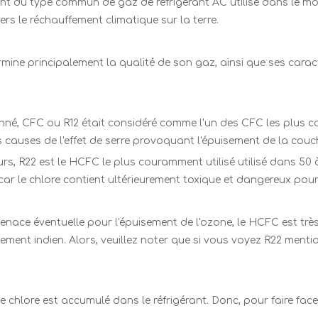
ment du type commun de gaz de réfrigérant AC utilisé dans le m
rs le réchauffement climatique sur la terre.
rmine principalement la qualité de son gaz, ainsi que ses carac
é, CFC ou R12 était considéré comme l'un des CFC les plus co
s causes de l'effet de serre provoquant l'épuisement de la couc
, R22 est le HCFC le plus couramment utilisé utilisé dans 50 à 
ar le chlore contient ultérieurement toxique et dangereux pour
enace éventuelle pour l'épuisement de l'ozone, le HCFC est très
ent indien. Alors, veuillez noter que si vous voyez R22 mention
e chlore est accumulé dans le réfrigérant. Donc, pour faire fac