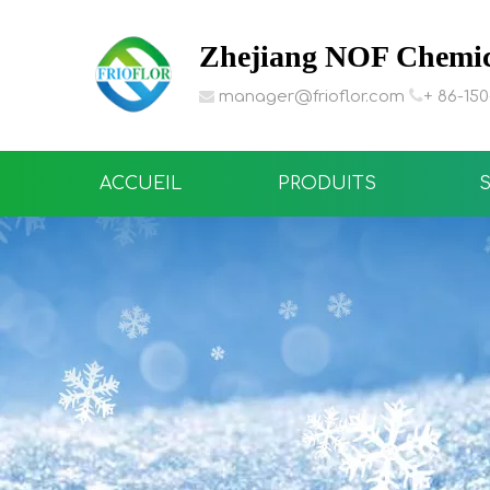
Zhejiang NOF Chemica

manager@frioflor.com
+ 86-15

ACCUEIL
PRODUITS