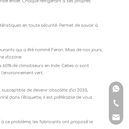
onde entier. Chaque réfrigérant a ses propres
téristiques en toute sécurité. Permet de savoir à
urants qui a été nommé Feron. Mais de nos jours,
he d'ozone.
60% de climatiseurs en Inde. Celles-ci sont
 l'environnement vert.
+ 86-15
 susceptible de devenir obsolète d'ici 2030,
né dans l'étiquette, il est préférable de vous
+ 86-15
manage
e à ce problème, les fabricants ont proposé le