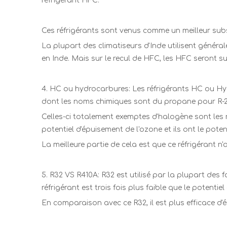
réfrigérant HFC.
Ces réfrigérants sont venus comme un meilleur subs
La plupart des climatiseurs d'Inde utilisent génér
en Inde. Mais sur le recul de HFC, les HFC seront s
4. HC ou hydrocarbures: Les réfrigérants HC ou Hyd
dont les noms chimiques sont du propane pour R-2
Celles-ci totalement exemptes d'halogène sont les r
potentiel d'épuisement de l'ozone et ils ont le pote
La meilleure partie de cela est que ce réfrigérant n'
5. R32 VS R410A: R32 est utilisé par la plupart des
réfrigérant est trois fois plus faible que le potenti
En comparaison avec ce R32, il est plus efficace d'é