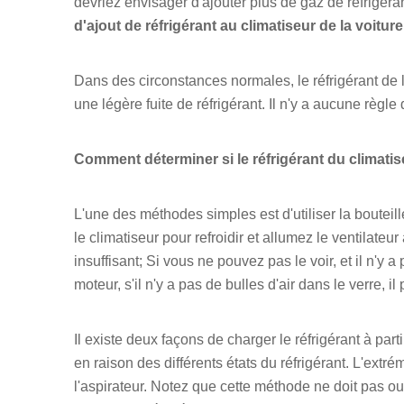
devriez envisager d'ajouter plus de gaz de réfrigéran
d'ajout de réfrigérant au climatiseur de la voiture
Dans des circonstances normales, le réfrigérant de la
une légère fuite de réfrigérant. Il n'y a aucune règ
Comment déterminer si le réfrigérant du climatis
L'une des méthodes simples est d'utiliser la bouteil
le climatiseur pour refroidir et allumez le ventilate
insuffisant; Si vous ne pouvez pas le voir, et il n'y a 
moteur, s'il n'y a pas de bulles d'air dans le verre, il 
Il existe deux façons de charger le réfrigérant à par
en raison des différents états du réfrigérant. L'extré
l'aspirateur. Notez que cette méthode ne doit pas ouv