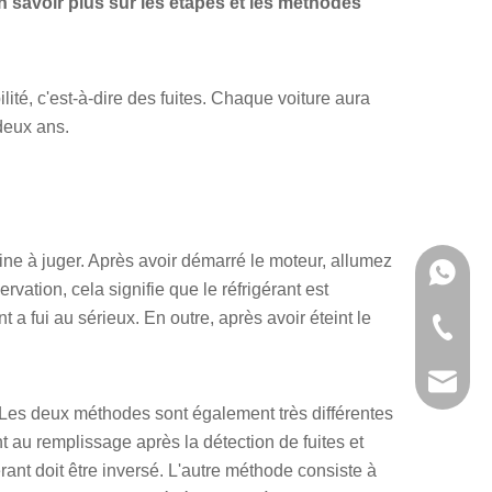
 savoir plus sur les étapes et les méthodes
lité, c'est-à-dire des fuites. Chaque voiture aura
 deux ans.
line à juger. Après avoir démarré le moteur, allumez
+ 86-15
rvation, cela signifie que le réfrigérant est
ant a fui au sérieux. En outre, après avoir éteint le
+ 86-15
manage
n. Les deux méthodes sont également très différentes
nt au remplissage après la détection de fuites et
érant doit être inversé. L'autre méthode consiste à