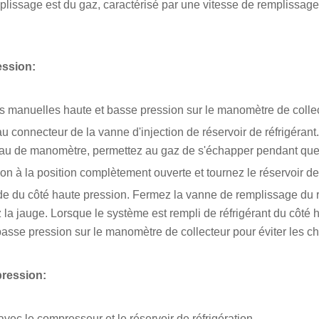
plissage est du gaz, caractérisé par une vitesse de remplissage
ession:
s manuelles haute et basse pression sur le manomètre de collec
u connecteur de la vanne d'injection de réservoir de réfrigérant
 tuyau de manomètre, permettez au gaz de s'échapper pendant quel
n à la position complètement ouverte et tournez le réservoir de r
quide du côté haute pression. Fermez la vanne de remplissage du 
z la jauge. Lorsque le système est rempli de réfrigérant du côté 
sse pression sur le manomètre de collecteur pour éviter les c
pression:
vec le compresseur et le réservoir de réfrigération