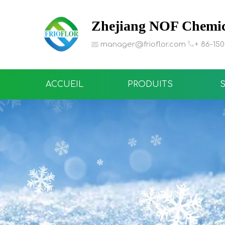
Zhejiang NOF Chemica

manager@frioflor.com
+ 86-15

ACCUEIL
PRODUITS