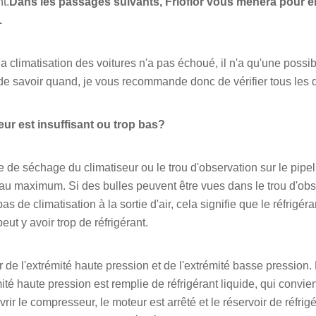
t.
Dans les passages suivants, Frioflor vous mènera pour en
.
 climatisation des voitures n'a pas échoué, il n'a qu'une possibi
le de savoir quand, je vous recommande donc de vérifier tous les
eur est insuffisant ou trop bas?
le de séchage du climatiseur ou le trou d'observation sur le pipe
ur au maximum. Si des bulles peuvent être vues dans le trou d'obse
pas de climatisation à la sortie d'air, cela signifie que le réfrigér
peut y avoir trop de réfrigérant.
tir de l'extrémité haute pression et de l'extrémité basse pressio
mité haute pression est remplie de réfrigérant liquide, qui convie
rir le compresseur, le moteur est arrêté et le réservoir de réfrig