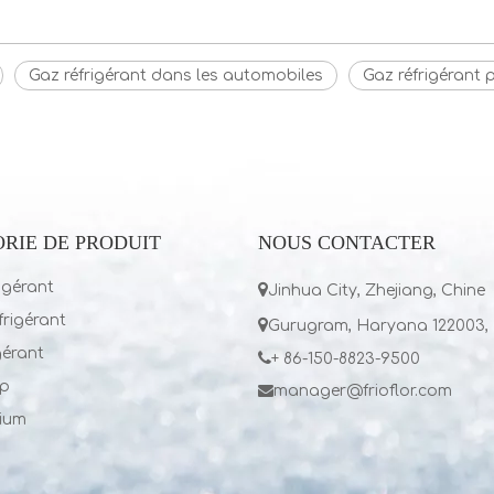
Gaz réfrigérant dans les automobiles
Gaz réfrigérant 
RIE DE PRODUIT
NOUS CONTACTER
igérant

Jinhua City, Zhejiang, Chine
rigérant

Gurugram, Haryana 122003, 
gérant

+ 86-150-8823-9500
p

manager@frioflor.com
lium