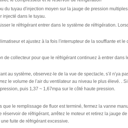
crou du tuyau d'injection moyen sur la jauge de pression multiple
ir injecté dans le tuyau.
ser le réfrigérant entrer dans le système de réfrigération. Lors
imatiseur et ajustez à la fois l'interrupteur de la soufflante e
 de collecteur pour que le réfrigérant continuez à entrer dans l
érant au système, observez-le de la vue de spectacle, s'il n'ya pa
ez le volume de l'air du ventilateur au niveau le plus élevé. . S
pression, puis 1,37 ~ 1,67mpa sur le côté haute pression.
is que le remplissage de fluor est terminé, fermez la vanne ma
 le réservoir de réfrigérant, arrêtez le moteur et retirez la jaug
une fuite de réfrigérant excessive.